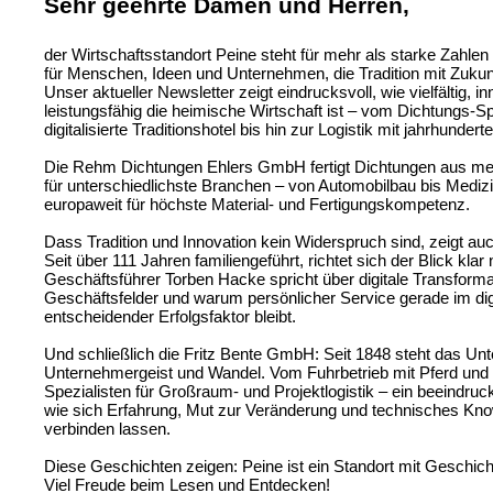
Sehr geehrte Damen und Herren,
der Wirtschaftsstandort Peine steht für mehr als starke Zahlen
für Menschen, Ideen und Unternehmen, die Tradition mit Zuku
Unser aktueller Newsletter zeigt eindrucksvoll, wie vielfältig, i
leistungsfähig die heimische Wirtschaft ist – vom Dichtungs-Sp
digitalisierte Traditionshotel bis hin zur Logistik mit jahrhunder
Die Rehm Dichtungen Ehlers GmbH fertigt Dichtungen aus mehr
für unterschiedlichste Branchen – von Automobilbau bis Medizi
europaweit für höchste Material- und Fertigungskompetenz.
Dass Tradition und Innovation kein Widerspruch sind, zeigt a
Seit über 111 Jahren familiengeführt, richtet sich der Blick klar
Geschäftsführer Torben Hacke spricht über digitale Transforma
Geschäftsfelder und warum persönlicher Service gerade im digit
entscheidender Erfolgsfaktor bleibt.
Und schließlich die Fritz Bente GmbH: Seit 1848 steht das Un
Unternehmergeist und Wandel. Vom Fuhrbetrieb mit Pferd un
Spezialisten für Großraum- und Projektlogistik – ein beeindruc
wie sich Erfahrung, Mut zur Veränderung und technisches Kno
verbinden lassen.
Diese Geschichten zeigen: Peine ist ein Standort mit Geschich
Viel Freude beim Lesen und Entdecken!