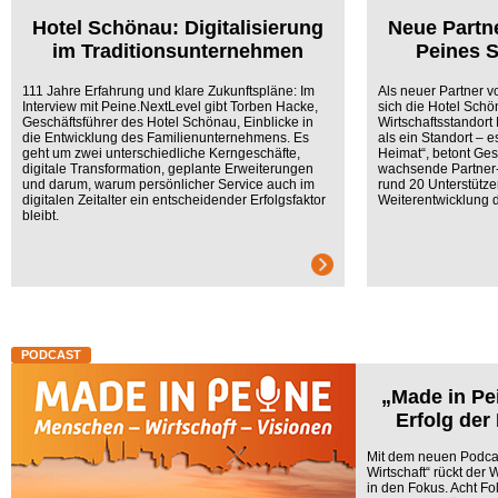
Hotel Schönau: Digitalisierung
Neue Partne
im Traditionsunternehmen
Peines S
111 Jahre Erfahrung und klare Zukunftspläne: Im
Als neuer Partner v
Interview mit Peine.NextLevel gibt Torben Hacke,
sich die Hotel Sch
Geschäftsführer des Hotel Schönau, Einblicke in
Wirtschaftsstandort 
die Entwicklung des Familienunternehmens. Es
als ein Standort – 
geht um zwei unterschiedliche Kerngeschäfte,
Heimat“, betont Ge
digitale Transformation, geplante Erweiterungen
wachsende Partner-
und darum, warum persönlicher Service auch im
rund 20 Unterstützer,
digitalen Zeitalter ein entscheidender Erfolgsfaktor
Weiterentwicklung 
bleibt.
PODCAST
„Made in Pei
Erfolg der
Mit dem neuen Podcas
Wirtschaft“ rückt der 
in den Fokus. Acht F