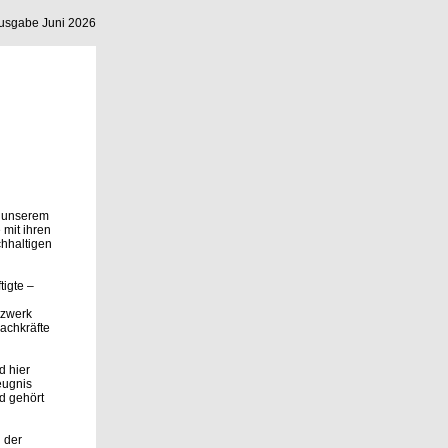
 Ausgabe
Juni 2026
n unserem
 mit ihren
chhaltigen
tigte –
tzwerk
achkräfte
d hier
eugnis
nd gehört
 der