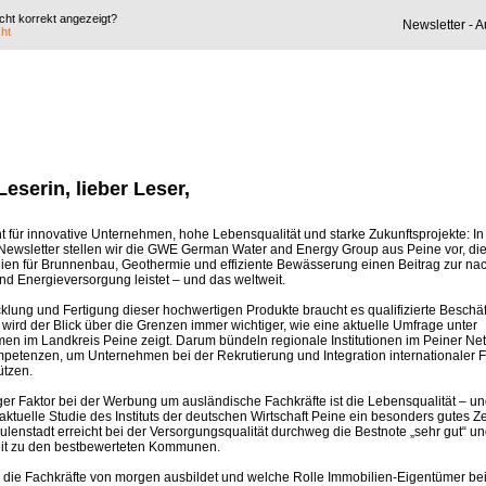
icht korrekt angezeigt?
Newsletter -
ht
Leserin, lieber Leser,
t für innovative Unternehmen, hohe Lebensqualität und starke Zukunftsprojekte: I
 Newsletter stellen wir die GWE German Water and Energy Group aus Peine vor, die
ien für Brunnenbau, Geothermie und effiziente Bewässerung einen Beitrag zur na
d Energieversorgung leistet – und das weltweit.
klung und Fertigung dieser hochwertigen Produkte braucht es qualifizierte Beschäf
wird der Blick über die Grenzen immer wichtiger, wie eine aktuelle Umfrage unter
en im Landkreis Peine zeigt. Darum bündeln regionale Institutionen im Peiner Ne
etenzen, um Unternehmen bei der Rekrutierung und Integration internationaler F
ützen.
ger Faktor bei der Werbung um ausländische Fachkräfte ist die Lebensqualität – un
e aktuelle Studie des Instituts der deutschen Wirtschaft Peine ein besonders gutes Z
ulenstadt erreicht bei der Versorgungsqualität durchweg die Bestnote „sehr gut“ u
t zu den bestbewerteten Kommunen.
 die Fachkräfte von morgen ausbildet und welche Rolle Immobilien-Eigentümer bei