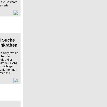
t die Bestnote
ewertet
i Suche
chkräften
n zeigt, wo es
 bei der
gibt. Hier
skreis (PEAK)
 wichtiger
zt Unternehmen
oten zur