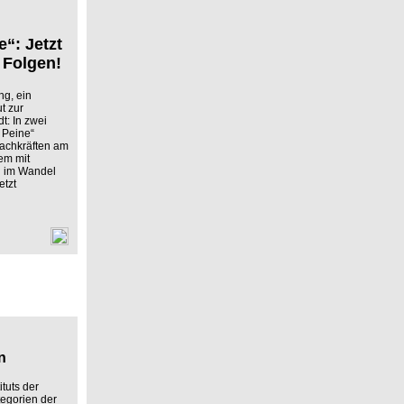
“: Jetzt
 Folgen!
ng, ein
t zur
dt: In zwei
 Peine“
Fachkräften am
em mit
l im Wandel
etzt
n
tuts der
tegorien der