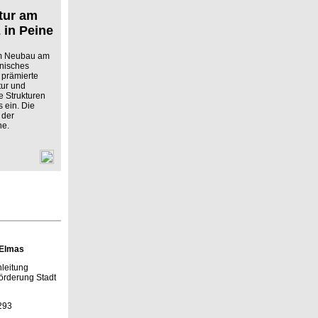
tur am
 in Peine
em Neubau am
onisches
 prämierte
tur und
e Strukturen
 ein. Die
 der
ne.
-Elmas
nleitung
förderung Stadt
293