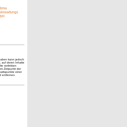
ngaben kann jedoch
, auf deren Inhalte
Die verlinkten
um Zeitpunkt der
haltspunkte einer
d entfernen.