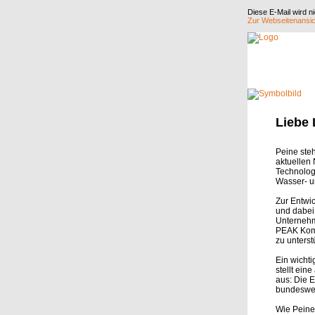
Diese E-Mail wird n
Zur Webseitenansic
Liebe 
Peine steh
aktuellen
Technolog
Wasser- un
Zur Entwic
und dabei 
Unternehm
PEAK Komp
zu unterst
Ein wichti
stellt ein
aus: Die E
bundeswei
Wie Peine