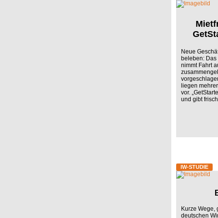
Mietf
GetSt
Neue Geschäf
beleben: Das 
nimmt Fahrt au
zusammengek
vorgeschlage
liegen mehre
vor. „GetStar
und gibt frisc
IW-STUDIE
Kurze Wege, g
deutschen Wir