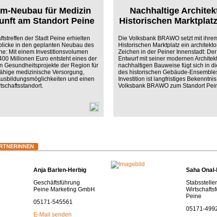
um-Neubau für Medizin
Nachhaltige Architek
unft am Standort Peine
Historischen Marktplatz
tstreffen der Stadt Peine erhielten
Die Volksbank BRAWO setzt mit ihr
blicke in den geplanten Neubau des
Historischen Marktplatz ein architekt
ne: Mit einem Investitionsvolumen
Zeichen in der Peiner Innenstadt: Der
400 Millionen Euro entsteht eines der
Entwurf mit seiner modernen Architek
 Gesundheitsprojekte der Region für
nachhaltigen Bauweise fügt sich in di
fähige medizinische Versorgung,
des historischen Gebäude-Ensembles
usbildungsmöglichkeiten und einen
Investition ist langfristiges Bekenntnis
rtschaftsstandort.
Volksbank BRAWO zum Standort Pei
RTNERINNEN
Anja Barlen-Herbig
Saha Onal
Geschäftsführung
Stabsstelle
Peine Marketing GmbH
Wirtschafts
Peine
05171-545561
05171-499
E-Mail senden