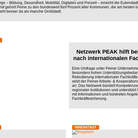
e – Bildung, Gesundheit, Mobilität, Digitales und Freizeit – erreicht die Eulenstad
amit gehört Peine zu den bundesweit fünf Prozent aller Kommunen, die am besten b
eht besser da als manche Großstadt.
Netzwerk PEAK hilft be
nach internationalen Fa
Eine Umfrage unter Peiner Unternehme
besonders hohen Unterstützungsbedarf
Rekrutierung internationaler Fachkräfte 
setzt der Peiner Arbeits- & Kooperation
an: Das Netzwerk bündelt Kompetenzen
regionaler Institutionen und unterstüt
mit Informationen und konkreten Angeb
Fachkräftesicherung.
INNENSTADT