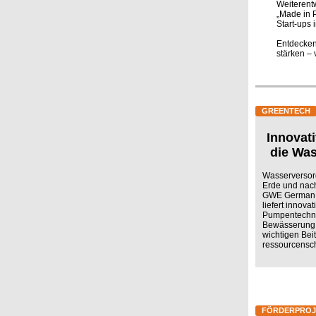
Weiterent
„Made in 
Start-ups 
Entdecken
stärken – 
GREENTECH
Innovati
die Was
Wasserversorg
Erde und nac
GWE German W
liefert innov
Pumpentechnik
Bewässerung.
wichtigen Be
ressourcensc
FÖRDERPROJ