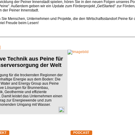
wicklung der Peiner Innenstadt spielen, hören Sie in den neuen Folgen unseres P
Peine“. Außerdem geben wir ein Update zum Förderprojekt „GetStarted“ zur Förder
in der Peiner Innenstadt.
 Sie Menschen, Unternehmen und Projekte, die den Wirtschaftsstandort Peine für d
viel Freude beim Lesen!
ve Technik aus Peine für
serversorgung der Welt
ung für die trockensten Regionen der
hhaltige Energie aus dem Boden: Die
ater and Energy Group aus Peine
ative Lösungen für Brunnenbau,
, Geothermie und effiziente
 Damit leistet das Unternehmen einen
itrag zur Energiewende und zum
honenden Umgang mit Wasser.
EKT
PODCAST