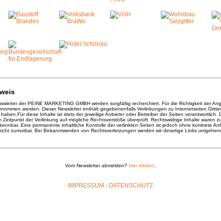
weis
ewsletter der PEINE MARKETING GMBH werden sorgfältig recherchiert. Für die Richtigkeit der A
ommen werden. Dieser Newsletter enthält gegebenenfalls Verlinkungen zu Internetseiten Dritter
 haben.Für diese Inhalte ist stets der jeweilige Anbieter oder Betreiber der Seiten verantwortlich. 
 Zeitpunkt der Verlinkung auf mögliche Rechtsverstöße überprüft. Rechtswidrige Inhalte waren z
rkennbar. Eine permanente inhaltliche Kontrolle der verlinkten Seiten ist jedoch ohne konkrete An
nicht zumutbar. Bei Bekanntwerden von Rechtsverletzungen werden wir derartige Links umgehen
Vom Newsletter abmelden?
Hier klicken
.
IMPRESSUM
·
DATENSCHUTZ