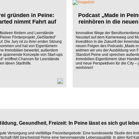
rei gründen in Peine:
Podcast „Made in Peine
arted nimmt Fahrt auf
reinhören in die neuen
tsideen fördern und Leerstände
Innovative Wege der Berufsorientieru
Peiner Förderprojekt „GetStarted“
Neustart auf dem Karriereweg und Mu
f. Die Jury ist zu ihrer ersten Sitzung
Investition in die Zukunft der Innensta
ommen und hat von Eigentümern
neuen Folgen des Podcasts „Made in
ne Immobilien bewertet, außerdem
widmen wir uns der Ausbildung von 
re spannende Konzepte von Start-ups
Standort Peine und sprechen außerd
ted“ eröffnet Chancen für Leerstände
Immobilien-Eigentümern über Hande
hen Ideen Starthilfe.
und neue Perspektiven für die City – j
reinhören!
Bildung, Gesundheit, Freizeit: In Peine lässt es sich gut lebe
ute Versorgung und vielfältige Freizeitangebote: Eine bundesweite Studie des Insti
tschaft (IW) bescheinigt Peine eine hervorragende Lebensqualität. In allen fünf Ka