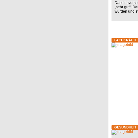
Daseinsvorsorg
„sehr gut“. D
wurden und st
FACHKRÄFTE
GESUNDHEIT